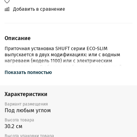
Добавить в сравнение
Описание
Приточная установка SHUFT серии ECO-SLIM
выпускается в двух модификациях: или с водным
нагреваем (модель 1100) или с электрическим
нагревателем. В обеих модификациях воздушный
Показать полностью
клапан размещен снаружи корпуса, что улучшает его
ремонтопригодность и позволяет выносить клапан с
приводом к месту забора наружного воздуха.
Установка обладает компактными габаритами и
Характеристики
низким уровнем шума, что значительно упрощает
выбор его размещения в квартире. Установка
Вариант размещения
полностью укомплектована всем необходимым для
Под любым углом
работы и готова к монтажу.
Высота товара
30.2 см
Высота упаковки товара