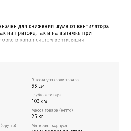
начен для снижения шума от вентилятора
ак на притоке, так и на вытяжке при
новке в канал систем вентиляции
 Перемещаемый воздух не должен содержать
и агрессивных примесей. Шумоглушитель
инкованной стали с шумопоглощающим
ьного волокна. Падение давления
ляется как для участка воздуховода того же
Высота упаковки товара
55 см
месяцев
Глубина товара
103 см
Масса товара (нетто)
25 кг
(брутто)
Материал корпуса