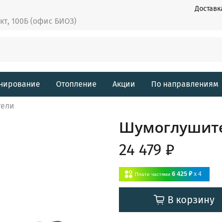
Доставк
ект, 100Б (офис БИОЗ)
нирование
Отопление
Акции
По направлениям
тели
Шумоглушител
24 479 ₽
6 425 ₽
x 4
Плати частями
В корзину