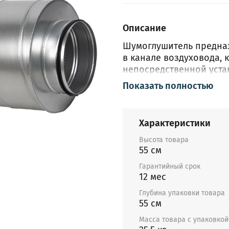
Описание
Шумоглушитель предназ
в канале воздуховода, к
непосредственной уста
и кондиционирования.
Показать полностью
твердых, клеящихся ил
изготавливается из оц
материалом из минерал
Характеристики
на шумоглушителе вычис
размера.
Высота товара
55 см
Гарантия — 12 
Гарантийный срок
12 мес
Глубина упаковки товара
55 см
Масса товара с упаковкой 