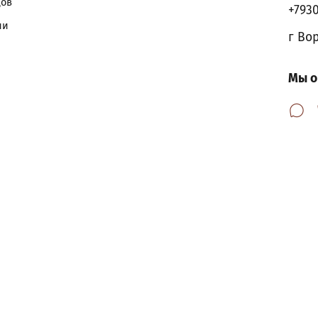
дов
+793
ии
г Во
Мы о