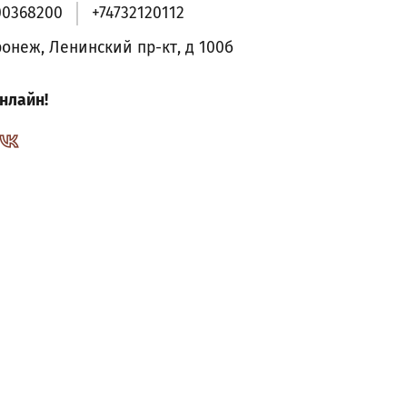
00368200
+74732120112
ронеж, Ленинский пр-кт, д 100б
нлайн!