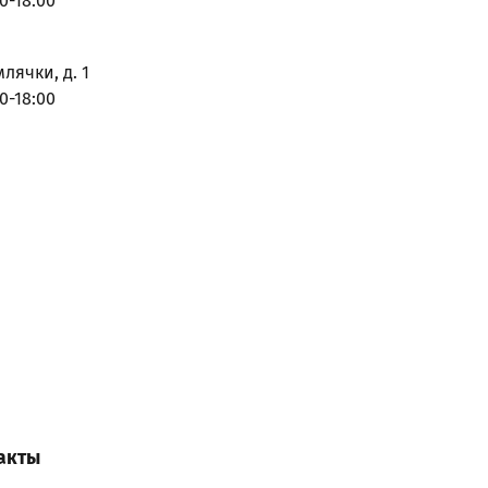
0-18:00
млячки, д. 1
0-18:00
акты