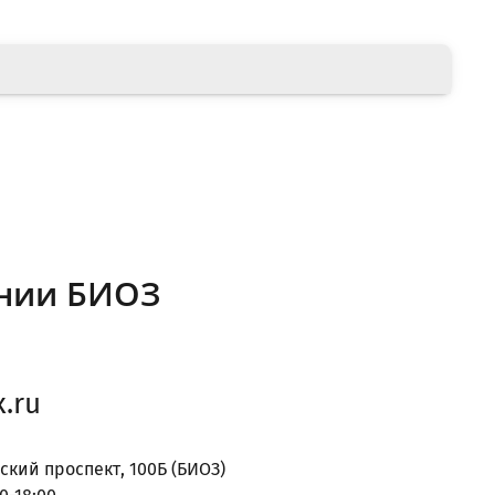
нии БИОЗ
.ru
ский проспект, 100Б (БИОЗ)