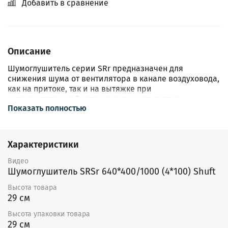
Добавить в сравнение
Описание
Шумоглушитель cерии SRr предназначен для
снижения шума от вентилятора в канале воздуховода,
как на притоке, так и на вытяжке при
непосредственной установке в канал систем
Показать полностью
вентиляции и кондиционирования.
Перемещаемый воздух не должен содержать твердых,
клеящихся или агрессивных примесей. Максимальная
Характеристики
рабочая температура воздуха составляет
60°С, максимальная допустимая скорость 10 м/с.
Видео
Шумоглушитель изготавливается из оцинкованной
Шумоглушитель SRSr 640*400/1000 (4*100) Shuft
стали с поглощающим материалом из минерального
Высота товара
волокна. Для достижения максимальной
29 см
эффективности шумоглушения рекомендуется
предусмотреть перед шумоглушителем прямой
Высота упаковки товара
участок длинной не менее 1,5 м.
29 см