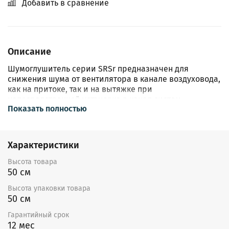
Добавить в сравнение
Описание
Шумоглушитель cерии SRSr предназначен для
снижения шума от вентилятора в канале воздуховода,
как на притоке, так и на вытяжке при
непосредственной установке в канал систем
Показать полностью
вентиляции и кондиционирования.
Перемещаемый воздух не должен содержать твердых,
клеящихся или агрессивных примесей. Максимальная
Характеристики
рабочая температура воздуха составляет 60°С,
максимальная допустимая скорость 10 м/с.
Высота товара
Шумоглушитель изготавливается из оцинкованной
50 см
стали с поглощающим материалом из минерального
Высота упаковки товара
волокна. Для достижения максимальной
50 см
эффективности шумоглушения рекомендуется
предусмотреть перед шумоглушителем прямой
Гарантийный срок
участок длинной не менее 1,5 м.
12 мес